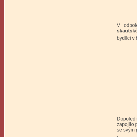
V odpol
skautsk
bydlící v
Dopoledn
zapojilo 
se svým
.