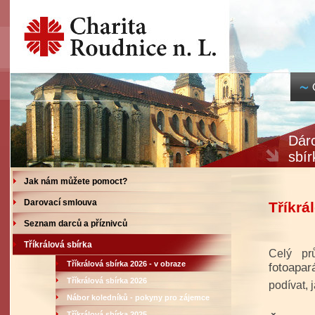
Dárc
sbír
Jak nám můžete pomoct?
Darovací smlouva
Tříkrá
Seznam darců a příznivců
Tříkrálová sbírka
Celý pr
Tříkrálová sbírka 2026 - v obraze
fotoapar
Tříkrálová sbírka 2026
podívat, 
Nábor koledníků - pokyny pro zájemce
Tříkrálová sbírka 2025