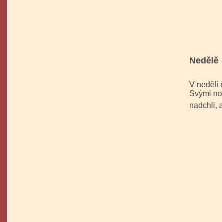
Dvě tř
Nedělě 
V neděli 
Svými no
nadchli,