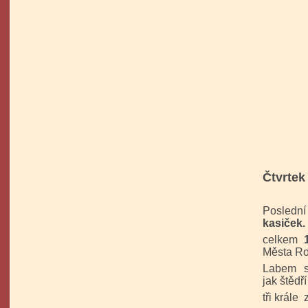
Čtvrtek 
Posledn
kasiček.
celkem
Města Ro
Labem se 
jak štědř
tři krále