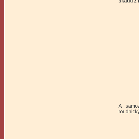
skauti z
A samoz
roudnický