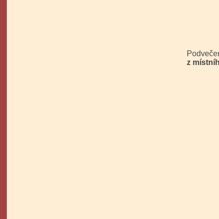
Podvečer
z místní