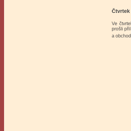
Čtvrtek
Ve čtvrt
prošli př
a obchody