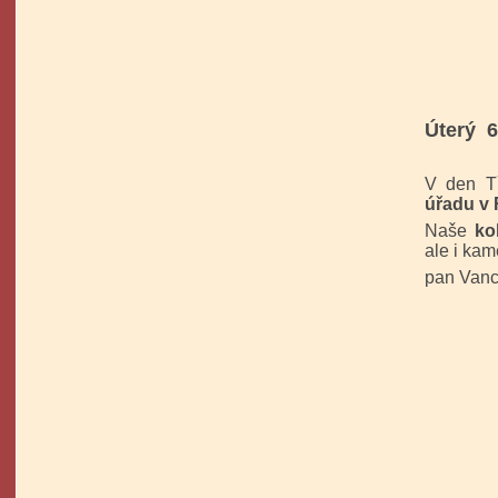
Úterý 6
V den Tř
úřadu v 
Naše
ko
ale i ka
pan Vancl