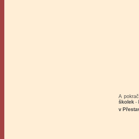
A pokrač
školek
- 
v Přesta