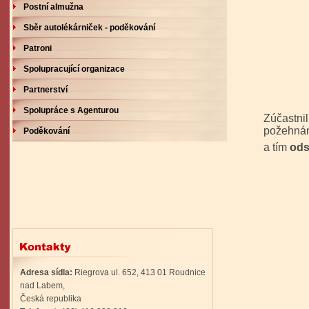
Postní almužna
Sběr autolékárniček - poděkování
Patroni
Spolupracující organizace
Partnerství
Spolupráce s Agenturou
Zúčastni
požehnán
Poděkování
a tím
ods
Adresa sídla:
Riegrova ul. 652, 413 01 Roudnice
nad Labem,
Česká republika