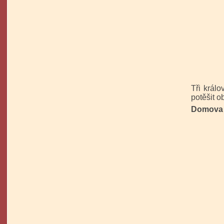
Tři králo
potěšit o
Domova 