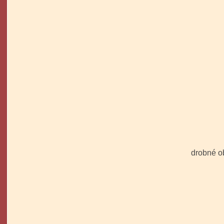
Tři kr
drobné o