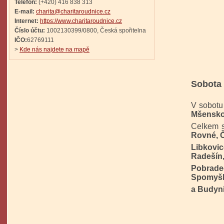
Telefon:
(+420) 416 838 313
E-mail:
charita@charitaroudnice.cz
Internet:
https://www.charitaroudnice.cz
Číslo účtu:
1002130399/0800, Česká spořitelna
IČO:
62769111
>
Kde nás najdete na mapě
Sobota 
V sobotu
Mšensko
Celkem s
Rovné, 
Libkovi
Radešín
Pobrade
Spomyš
a
Budyni