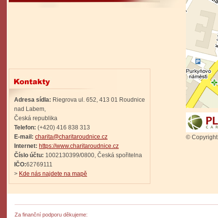
Adresa sídla:
Riegrova ul. 652, 413 01 Roudnice
nad Labem,
Česká republika
Telefon:
(+420) 416 838 313
E-mail:
charita@charitaroudnice.cz
© Copyrigh
Internet:
https://www.charitaroudnice.cz
Číslo účtu:
1002130399/0800, Česká spořitelna
IČO:
62769111
>
Kde nás najdete na mapě
Za finanční podporu děkujeme: