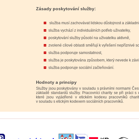
Zásady poskytování služby:
služba musí zachovávat lidskou důstojnost a základní
služba vychází z individuálních potřeb uživatelky,
poskytování služby působí na uživatelku aktivně,
zvolené cílové oblasti směřují k vyřešení nepříznivé soc
služba podporuje samostatnost,
služba je poskytována způsobem, který nevede k závis
služba podporuje sociální začleňování.
Hodnoty a principy
Služby jsou poskytovány v souladu s právními normami Čes
základě standardů služby. Pracovníci charity se při práci s u
které jsou vyjádřené v etickém kodexu pracovníků charit
v souladu s etickým kodexem sociálních pracovníků.