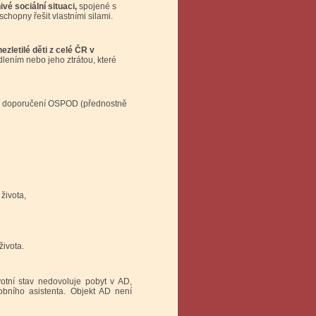
vé sociální situaci,
spojené s
chopny řešit vlastními silami.
zletilé děti z celé ČR v
lením nebo jeho ztrátou, které
jí doporučení OSPOD (přednostně
života,
ivota.
tní stav nedovoluje pobyt v AD,
obního asistenta. Objekt AD není