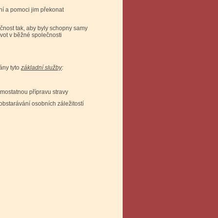
í a pomoci jim překonat
tačnost tak, aby byly schopny samy
ivot v běžné společnosti
ány tyto
základní služby
:
amostatnou přípravu stravy
obstarávání osobních záležitostí