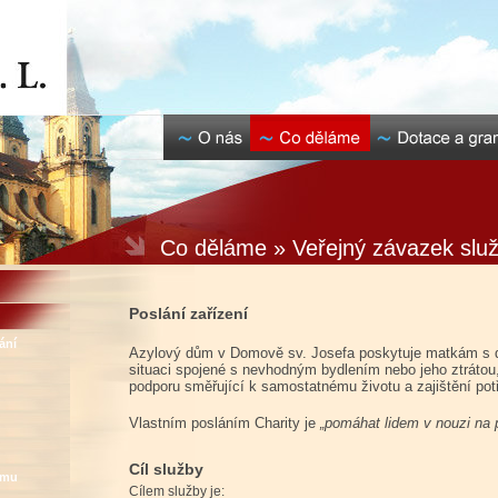
Co děláme » Veřejný závazek slu
Poslání zařízení
ání
Azylový dům v Domově sv. Josefa poskytuje matkám s dě
situaci spojené s nevhodným bydlením nebo jeho ztrátou
podporu směřující k samostatnému životu a zajištění potř
Vlastním posláním Charity je
„pomáhat lidem v nouzi na 
Cíl služby
omu
Cílem služby je: