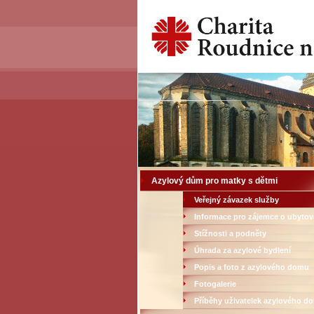
Azylový dům pro matky s dětmi
Veřejný závazek služby
Informace pro zájemce o ubytov
Stížnosti a podněty
Úhrada za azylové bydlení
Popis a foto z azylového domu
Fotogalerie
Příběhy uživatelek azylového d