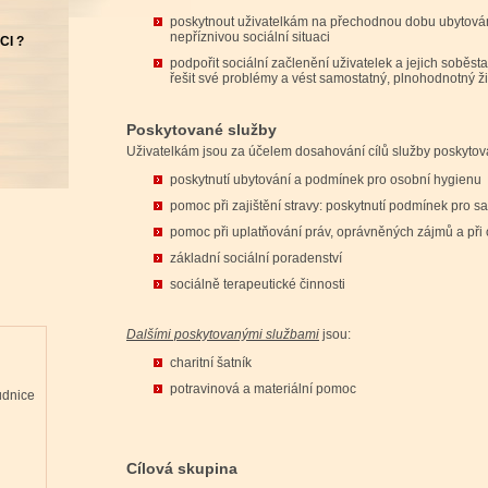
poskytnout uživatelkám na přechodnou dobu ubytován
nepříznivou sociální situaci
CI ?
podpořit sociální začlenění uživatelek a jejich soběs
řešit své problémy a vést samostatný, plnohodnotný ž
Poskytované služby
Uživatelkám jsou za účelem dosahování cílů služby poskytov
poskytnutí ubytování a podmínek pro osobní hygienu
pomoc při zajištění stravy: poskytnutí podmínek pro s
pomoc při uplatňování práv, oprávněných zájmů a při 
základní sociální poradenství
sociálně terapeutické činnosti
Dalšími poskytovanými službami
jsou:
charitní šatník
potravinová a materiální pomoc
udnice
Cílová skupina