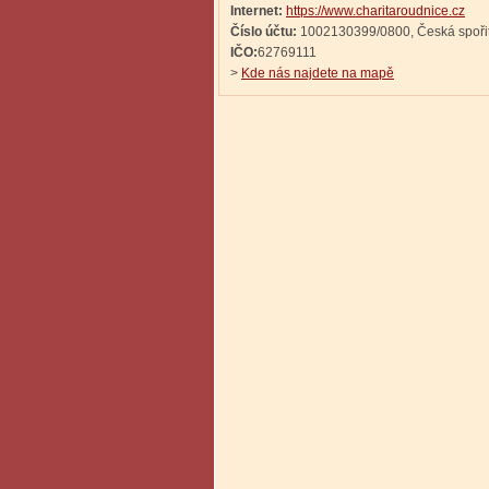
Internet:
https://www.charitaroudnice.cz
Číslo účtu:
1002130399/0800, Česká spoři
IČO:
62769111
>
Kde nás najdete na mapě