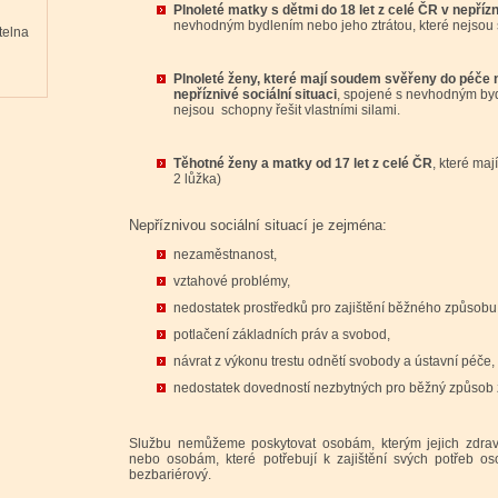
Plnoleté matky s dětmi do 18 let z celé ČR v nepřízni
nevhodným bydlením nebo jeho ztrátou, které nejsou s
telna
Plnoleté ženy, které mají soudem svěřeny do péče ne
nepříznivé sociální situaci
, spojené s nevhodným byd
nejsou schopny řešit vlastními silami.
Těhotné ženy a matky od 17 let z celé ČR
, které ma
2 lůžka)
Nepříznivou sociální situací je zejména:
nezaměstnanost,
vztahové problémy,
nedostatek prostředků pro zajištění běžného způsobu 
potlačení základních práv a svobod,
návrat z výkonu trestu odnětí svobody a ústavní péče,
nedostatek dovedností nezbytných pro běžný způsob ž
Službu nemůžeme poskytovat osobám, kterým jejich zdravo
nebo osobám, které potřebují k zajištění svých potřeb os
bezbariérový.