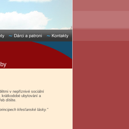
žby
tmi v nepříznivé sociální
, krátkodobé ubytování a
eb dítěte.
principech křesťanské lásky.“