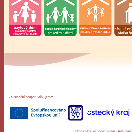
Za finanční podporu děkujeme:
„Rekonstrukce webových stránek byla hrazen