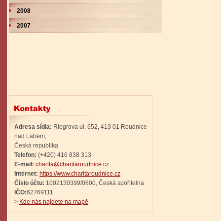
2008
2007
Adresa sídla:
Riegrova ul. 652, 413 01 Roudnice
nad Labem,
Česká republika
Telefon:
(+420) 416 838 313
E-mail:
charita@charitaroudnice.cz
Internet:
https://www.charitaroudnice.cz
Číslo účtu:
1002130399/0800, Česká spořitelna
IČO:
62769111
>
Kde nás najdete na mapě