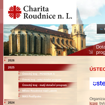
Dota
pro
2026
2025
ÚSTE
Ústecký kraj - POSOSUK 6
Ústecký kraj - velký dotační program
Ústecký kraj - malý dotační program
Město Roudnice nad Labem
MAS Podřipsko
Organiza
2024
kraje
byl