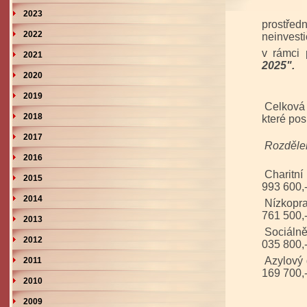
2023
prostřed
2022
neinvesti
v rámci
2021
2025".
2020
2019
Celková 
2018
které po
2017
Rozdělen
2016
Chari
2015
993 600
2014
Nízkop
761 500,
2013
Sociálně
2012
035 800,
Azylov
2011
169 700,
2010
2009