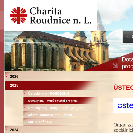
Dota
pro
2026
2025
ÚSTE
Ústecký kraj - POSOSUK 6
Ústecký kraj - velký dotační program
Ústecký kraj - malý dotační program
Město Roudnice nad Labem
MAS Podřipsko
Organizac
sociální
2024