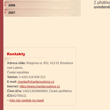
Z přiděl
2008
uveden
2007
Adresa sídla:
Riegrova ul. 652, 413 01 Roudnice
nad Labem,
Česká republika
Telefon:
(+420) 416 838 313
E-mail:
charita@charitaroudnice.cz
Internet:
https://www.charitaroudnice.cz
Číslo účtu:
1002130399/0800, Česká spořitelna
IČO:
62769111
>
Kde nás najdete na mapě