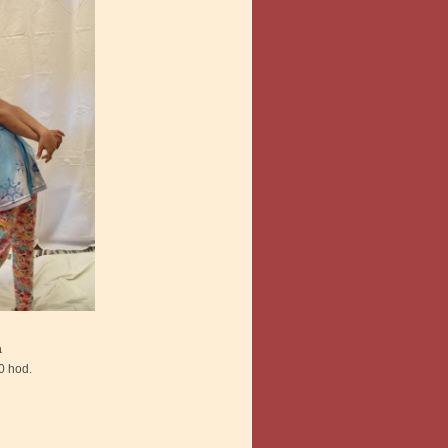
a
 hod.