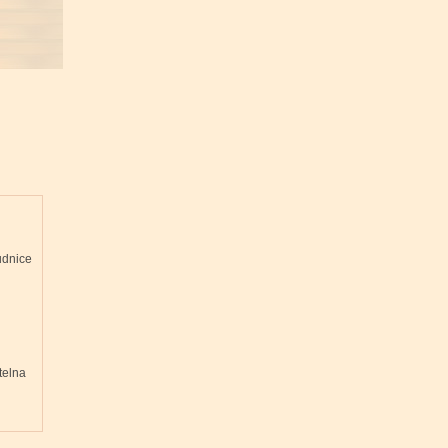
udnice
telna