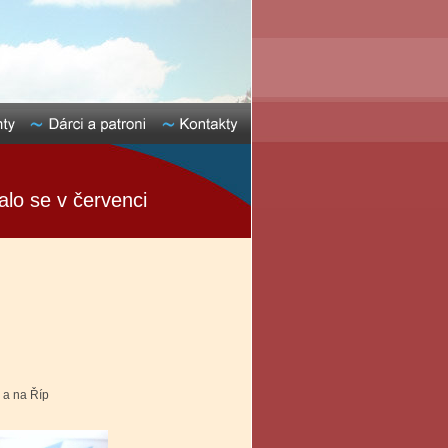
alo se v červenci
a na Říp