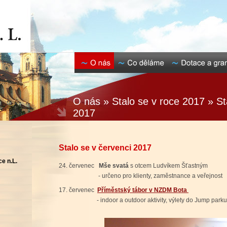
O nás » Stalo se v roce 2017 » St
2017
Stalo se v červenci 2017
e n.L.
24. červenec
Mše svatá
s otcem Ludvíkem Šťastným
- určeno pro klienty, zaměstnance a veřejnost
17. červenec
Příměstský tábor v NZDM Bota
- indoor a outdoor aktivity, výlety do Jump parku 