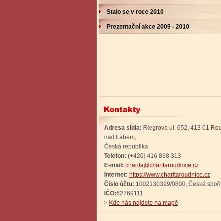
Stalo se v roce 2010
Prezentační akce 2009 - 2010
Adresa sídla:
Riegrova ul. 652, 413 01 Ro
nad Labem,
Česká republika
Telefon:
(+420) 416 838 313
E-mail:
charita@charitaroudnice.cz
Internet:
https://www.charitaroudnice.cz
Číslo účtu:
1002130399/0800, Česká spoři
IČO:
62769111
>
Kde nás najdete na mapě