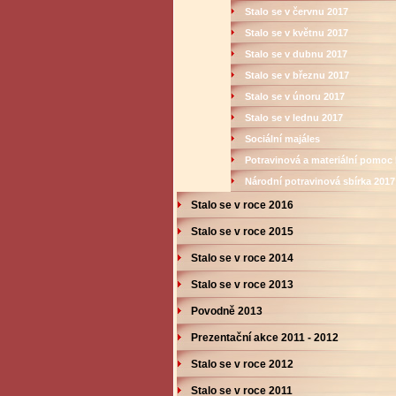
Stalo se v červnu 2017
Stalo se v květnu 2017
Stalo se v dubnu 2017
Stalo se v březnu 2017
Stalo se v únoru 2017
Stalo se v lednu 2017
Sociální majáles
Potravinová a materiální pomoc I
Národní potravinová sbírka 2017
Stalo se v roce 2016
Stalo se v roce 2015
Stalo se v roce 2014
Stalo se v roce 2013
Povodně 2013
Prezentační akce 2011 - 2012
Stalo se v roce 2012
Stalo se v roce 2011