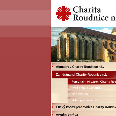
Aktuality z Charity Roudnice n.L.
Zaměstnanci Charity Roudnice n.L.
Personální obsazení Charity Rce
Proč pracuji v charitě?
Dobrovolníci
Volné pracovní místo
Etický kodex pracovníka Charity Roudnic
Výroční zpráva