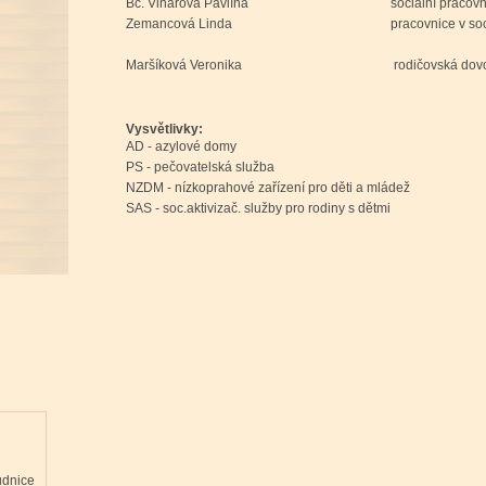
Bc. Vinařová Pavlína
sociální pracov
Zemancová Linda
pracovnice v so
Maršíková Veronika
rodičovská dov
Vysvětlivky:
AD - azylové domy
PS - pečovatelská služba
NZDM - nízkoprahové zařízení pro děti a mládež
SAS - soc.aktivizač. služby pro rodiny s dětmi
udnice