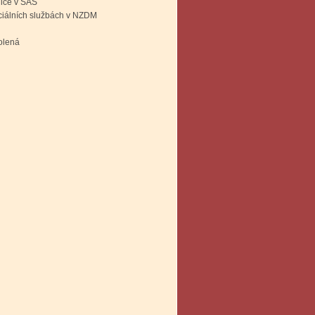
nice v SAS
ciálních službách v NZDM
olená