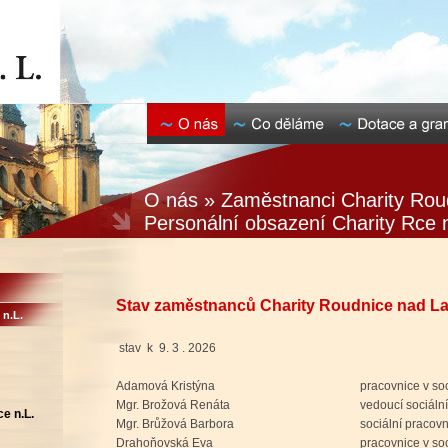
O nás » Zaměstnanci Charity Roud
Personální obsazení Charity Rce 
Stav zaměstnanců Charity Roudnice nad 
 n.L.
stav k 9. 3 . 2026
Adamová Kristýna
pracovnice v so
Mgr. Brožová Renáta
vedoucí sociáln
e n.L.
Mgr. Brůžová Barbora
sociální pracov
Drahoňovská Eva
pracovnice v so