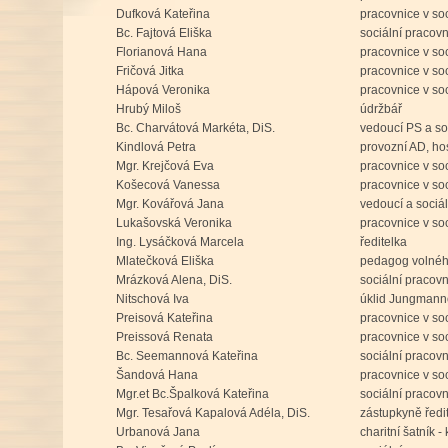
Dufková Kateřina
pracovnice v so
Bc. Fajtová Eliška
sociální pracov
Florianová Hana
pracovnice v so
Fričová Jitka
pracovnice v so
Hápová Veronika
pracovnice v so
Hrubý Miloš
údržbář
Bc. Charvátová Markéta, DiS.
vedoucí PS a so
Kindlová Petra
provozní AD, h
Mgr. Krejčová Eva
pracovnice v so
Košecová Vanessa
pracovnice v so
Mgr. Kovářová Jana
vedoucí a sociá
Lukašovská Veronika
pracovnice v so
Ing. Lysáčková Marcela
ředitelka
Mlatečková Eliška
pedagog volnéh
Mrázková Alena, DiS.
sociální pracov
Nitschová Iva
úklid Jungman
Preisová Kateřina
pracovnice v so
Preissová Renata
pracovnice v so
Bc. Seemannová Kateřina
sociální pracov
Šandová Hana
pracovnice v so
Mgr.et Bc.Špalková Kateřina
sociální pracov
Mgr. Tesařová Kapalová Adéla, DiS.
zástupkyně ředit
Urbanová Jana
charitní šatník 