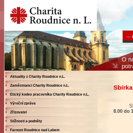
O ná
potr
Aktuality z Charity Roudnice n.L.
Zaměstnanci Charity Roudnice n.L.
Sbírka
Etický kodex pracovníka Charity Roudnice n.L.
Výroční zpráva
Sbírka 
8.00 do 
Zřizovatel
na c
Stížnosti a podněty
Farnost Roudnice nad Labem