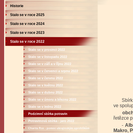
Historie
Stalo se v roce 2025
Stalo se v roce 2024
Stalo se v roce 2023
Stalo se v roce 2022
Stalo se v prosinci 2022
Stalo se v listopadu 2022
Stalo se v září a v říjnu 2022
Stalo se v červenci a srpnu 2022
Stalo se v červnu 2022
Stalo se v květnu 2022
Stalo se v dubnu 2022
Stalo se v únoru a březnu 2022
Sbírku 
ve spolu
Stalo se v lednu 2022
obchod
Podzimní sbírka potravin
řetězce p
Potravinová sbírka - jaro 2022
-
Alb
Charita Rce - pomoc ukrajinským uprchlíkům
Makro, P