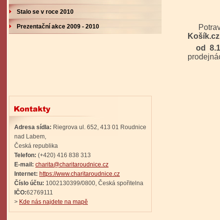
Stalo se v roce 2010
Prezentační akce 2009 - 2010
Potravi
Košík.cz
od 8.11
prodejn
Ka
Adresa sídla:
Riegrova ul. 652, 413 01 Roudnice
nad Labem,
Česká republika
Telefon:
(+420) 416 838 313
E-mail:
charita@charitaroudnice.cz
Internet:
https://www.charitaroudnice.cz
Číslo účtu:
1002130399/0800, Česká spořitelna
IČO:
62769111
>
Kde nás najdete na mapě