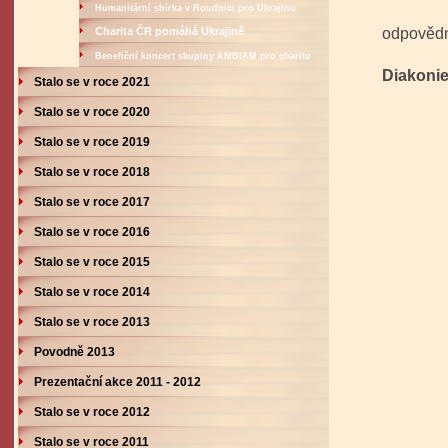
Humanitární sbírka v Roudnici pro Ukrajinu
ROSS
Charita ČR pomáhá Ukrajině
odpovědn
Armá
Benefiční koncert skupiny AMBIAM pro charitu
Diakonie
Stalo se v roce 2021
Stalo se v roce 2020
Stalo se v roce 2019
Stalo se v roce 2018
Stalo se v roce 2017
Stalo se v roce 2016
Stalo se v roce 2015
Stalo se v roce 2014
Stalo se v roce 2013
Povodně 2013
Prezentační akce 2011 - 2012
Stalo se v roce 2012
Stalo se v roce 2011