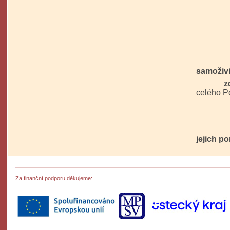
samoživi
zdravot
celého P
Všem
jejich p
Za finanční podporu děkujeme: