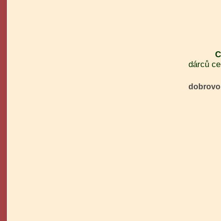
Ch
dárců c
zboží
dobrovol