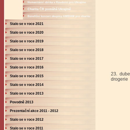
Humanitární sbírka v Roudnici pro Ukrajinu
Charita ČR pomáhá Ukrajině
Benefiční koncert skupiny AMBIAM pro charitu
Stalo se v roce 2021
Stalo se v roce 2020
Stalo se v roce 2019
Stalo se v roce 2018
Stalo se v roce 2017
Stalo se v roce 2016
23. du
Stalo se v roce 2015
drogerie
Stalo se v roce 2014
- dobro
Stalo se v roce 2013
Povodně 2013
Prezentační akce 2011 - 2012
Stalo se v roce 2012
Stalo se v roce 2011