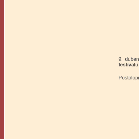
9. du
festival
u
- naše 
Postolop