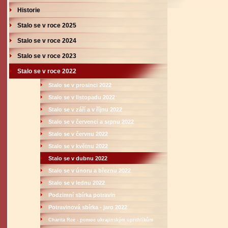
Historie
Stalo se v roce 2025
Stalo se v roce 2024
Stalo se v roce 2023
Stalo se v roce 2022
Stalo se v prosinci 2022
Stalo se v listopadu 2022
Stalo se v září a v říjnu 2022
Stalo se v červenci a srpnu 2022
Stalo se v červnu 2022
Stalo se v květnu 2022
Stalo se v dubnu 2022
Stalo se v únoru a březnu 2022
Stalo se v lednu 2022
Podzimní sbírka potravin
Potravinová sbírka - jaro 2022
Charita Rce - pomoc ukrajinským uprchlíkům