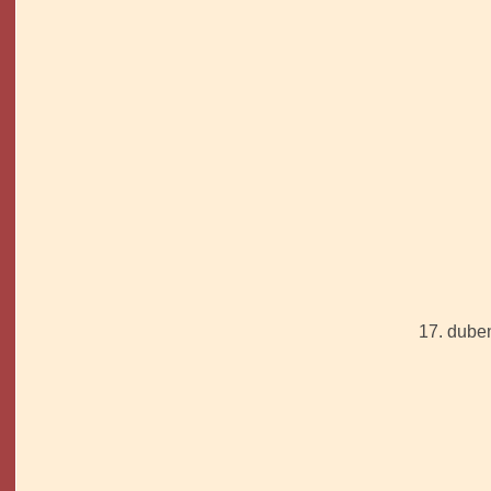
17. dub
- dar o