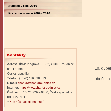
Stalo se v roce 2010
Prezentační akce 2009 - 2010
Adresa sídla:
Riegrova ul. 652, 413 01 Roudnice
18. dub
nad Labem,
Česká republika
- jedin
Telefon:
(+420) 416 838 313
obešel a
E-mail:
charita@charitaroudnice.cz
všechny
Internet:
https://www.charitaroudnice.cz
Číslo účtu:
1002130399/0800, Česká spořitelna
IČO:
62769111
>
Kde nás najdete na mapě