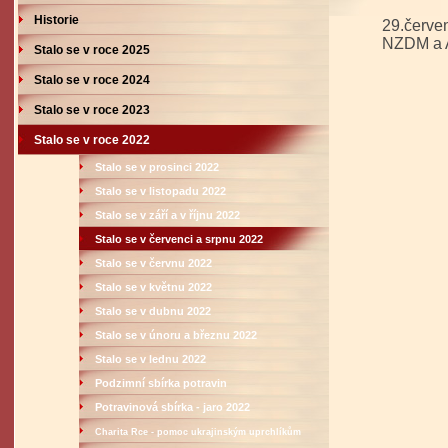
Historie
29.čer
NZDM a
Stalo se v roce 2025
Stalo se v roce 2024
Stalo se v roce 2023
Stalo se v roce 2022
Stalo se v prosinci 2022
Stalo se v listopadu 2022
Stalo se v září a v říjnu 2022
Stalo se v červenci a srpnu 2022
Stalo se v červnu 2022
Stalo se v květnu 2022
Stalo se v dubnu 2022
Stalo se v únoru a březnu 2022
Stalo se v lednu 2022
Podzimní sbírka potravin
Potravinová sbírka - jaro 2022
Charita Rce - pomoc ukrajinským uprchlíkům