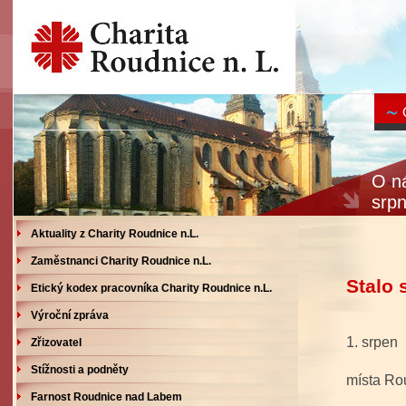
O ná
srp
Aktuality z Charity Roudnice n.L.
Zaměstnanci Charity Roudnice n.L.
Stalo 
Etický kodex pracovníka Charity Roudnice n.L.
Výroční zpráva
1. srpe
Zřizovatel
- místo
Stížnosti a podněty
místa Ro
Farnost Roudnice nad Labem