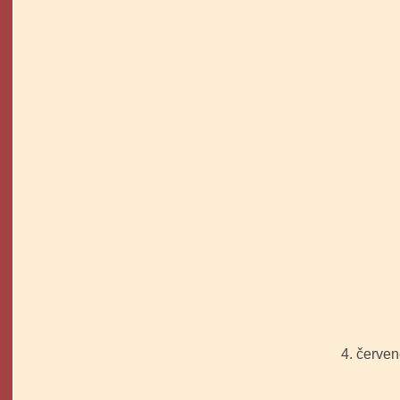
4. červ
- grat