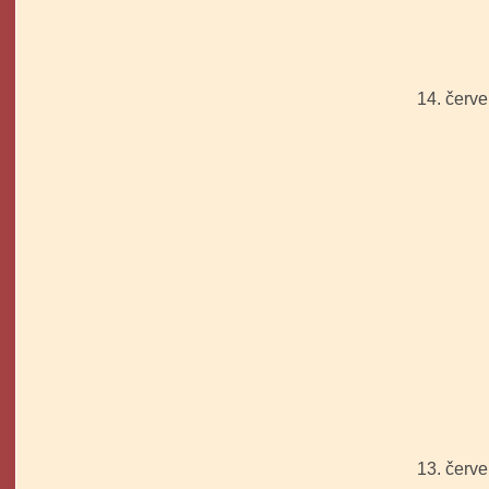
14. červ
13. červ