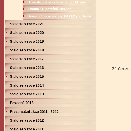
Humanitární sbírka v Roudnici pro Ukrajinu
Charita ČR pomáhá Ukrajině
Benefiční koncert skupiny AMBIAM pro charitu
Stalo se v roce 2021
Stalo se v roce 2020
Stalo se v roce 2019
Stalo se v roce 2018
Stalo se v roce 2017
Stalo se v roce 2016
21.červe
Stalo se v roce 2015
Stalo se v roce 2014
Stalo se v roce 2013
Povodně 2013
Prezentační akce 2011 - 2012
Stalo se v roce 2012
Stalo se v roce 2011