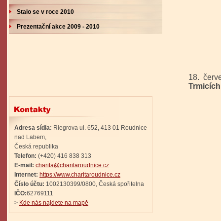
Stalo se v roce 2010
Prezentační akce 2009 - 2010
18. če
Trmicích
Adresa sídla:
Riegrova ul. 652, 413 01 Roudnice
nad Labem,
Česká republika
Telefon:
(+420) 416 838 313
E-mail:
charita@charitaroudnice.cz
Internet:
https://www.charitaroudnice.cz
Číslo účtu:
1002130399/0800, Česká spořitelna
IČO:
62769111
>
Kde nás najdete na mapě