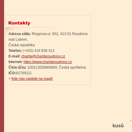
Adresa sídla:
Riegrova ul. 652, 413 01 Roudnice
nad Labem,
Česká republika
Telefon:
(+420) 416 838 313
E-mail:
charita@charitaroudnice.cz
Internet:
https://www.charitaroudnice.cz
Číslo účtu:
1002130399/0800, Česká spořitelna
IČO:
62769111
>
Kde nás najdete na mapě
- celk
kusů