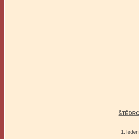
ŠTĚDROS
1. lede