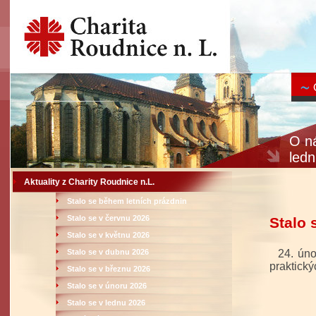
O ná
led
Aktuality z Charity Roudnice n.L.
Stalo se během letních prázdnin
Stalo se v červnu 2026
Stalo 
Stalo se v květnu 2026
Stalo se v dubnu 2026
24. ún
praktický
Stalo se v březnu 2026
Stalo se v únoru 2026
Stalo se v lednu 2026