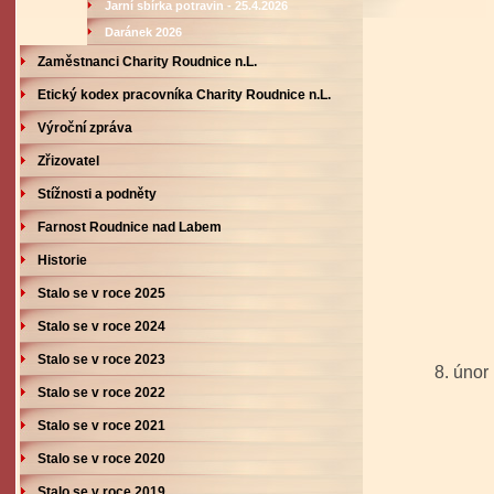
Jarní sbírka potravin - 25.4.2026
Daránek 2026
Zaměstnanci Charity Roudnice n.L.
Etický kodex pracovníka Charity Roudnice n.L.
Výroční zpráva
Zřizovatel
Stížnosti a podněty
Farnost Roudnice nad Labem
Historie
Stalo se v roce 2025
Stalo se v roce 2024
Stalo se v roce 2023
8. úno
Stalo se v roce 2022
- mamin
Stalo se v roce 2021
Stalo se v roce 2020
Stalo se v roce 2019