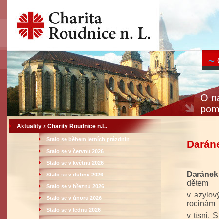
O ná
pom
Aktuality z Charity Roudnice n.L.
Stalo se během letních prázdnin
Darán
Stalo se v červnu 2026
Stalo se v květnu 2026
Daránek
Stalo se v dubnu 2026
dětem
Stalo se v březnu 2026
v azylov
Stalo se v únoru 2026
rodinám
Stalo se v lednu 2026
v tísni. 