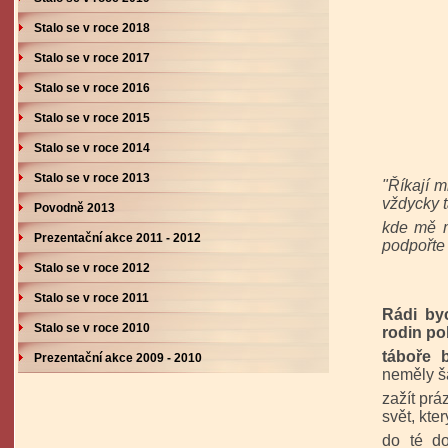
Stalo se v roce 2018
Stalo se v roce 2017
Stalo se v roce 2016
Stalo se v roce 2015
Stalo se v roce 2014
Stalo se v roce 2013
"Říkají 
vždycky 
Povodně 2013
kde mě m
Prezentační akce 2011 - 2012
podpořte
Stalo se v roce 2012
Stalo se v roce 2011
Rádi by
Stalo se v roce 2010
rodin po
táboře 
Prezentační akce 2009 - 2010
neměly š
zažít prá
svět, kte
do té do