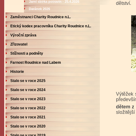
Jarní sbírka potravin - 25.4.2026
dětství.
Daránek 2026
Zaměstnanci Charity Roudnice n.L.
Etický kodex pracovníka Charity Roudnice n.L.
Výroční zpráva
Zřizovatel
Stížnosti a podněty
Farnost Roudnice nad Labem
Historie
Stalo se v roce 2025
Stalo se v roce 2024
Výtěžek 
Stalo se v roce 2023
předevš
dětem z
Stalo se v roce 2022
složitější
Stalo se v roce 2021
Stalo se v roce 2020
Stalo se v roce 2019