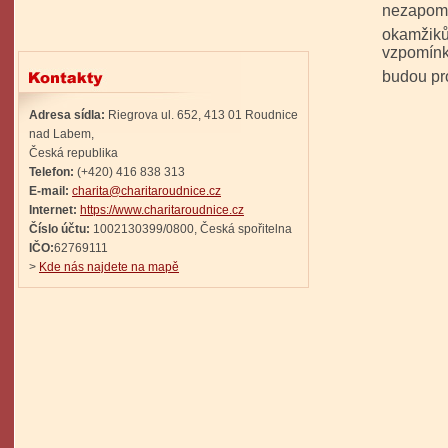
nezapom
okamžiků
vzpomínky
budou pro
Adresa sídla:
Riegrova ul. 652, 413 01 Roudnice
nad Labem,
Česká republika
Telefon:
(+420) 416 838 313
E-mail:
charita@charitaroudnice.cz
Internet:
https://www.charitaroudnice.cz
Číslo účtu:
1002130399/0800, Česká spořitelna
44
IČO:
62769111
V
>
Kde nás najdete na mapě