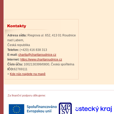
Adresa sídla:
Riegrova ul. 652, 413 01 Roudnice
nad Labem,
Česká republika
Telefon:
(+420) 416 838 313
E-mail:
charita@charitaroudnice.cz
Internet:
https://www.charitaroudnice.cz
Číslo účtu:
1002130399/0800, Česká spořitelna
IČO:
62769111
>
Kde nás najdete na mapě
Za finanční podporu děkujeme: