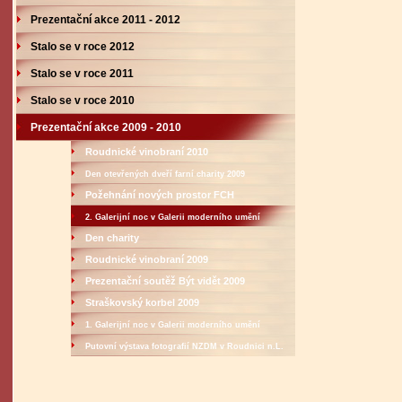
Prezentační akce 2011 - 2012
Stalo se v roce 2012
Stalo se v roce 2011
Stalo se v roce 2010
Prezentační akce 2009 - 2010
Roudnické vinobraní 2010
Den otevřených dveří farní charity 2009
Požehnání nových prostor FCH
2. Galerijní noc v Galerii moderního umění
Den charity
Roudnické vinobraní 2009
Prezentační soutěž Být vidět 2009
Straškovský korbel 2009
1. Galerijní noc v Galerii moderního umění
Putovní výstava fotografií NZDM v Roudnici n.L.