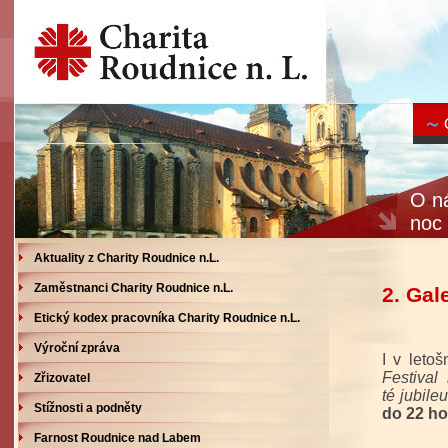
O ná
noc 
Aktuality z Charity Roudnice n.L.
Zaměstnanci Charity Roudnice n.L.
2. Gal
Etický kodex pracovníka Charity Roudnice n.L.
Výroční zpráva
I v leto
Festival
Zřizovatel
té jubile
Stížnosti a podněty
do 22 ho
Farnost Roudnice nad Labem