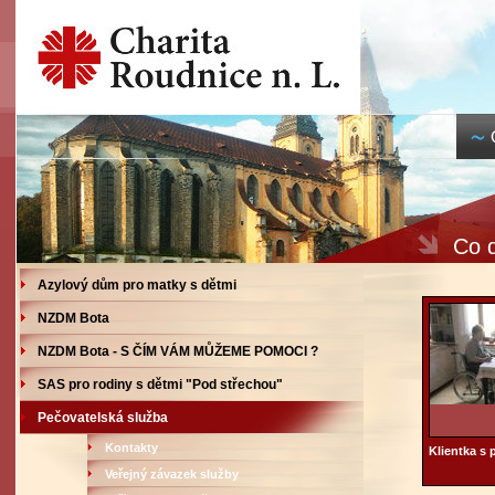
Co d
Azylový dům pro matky s dětmi
NZDM Bota
NZDM Bota - S ČÍM VÁM MŮŽEME POMOCI ?
SAS pro rodiny s dětmi "Pod střechou"
Pečovatelská služba
Kontakty
Klientka s
Veřejný závazek služby