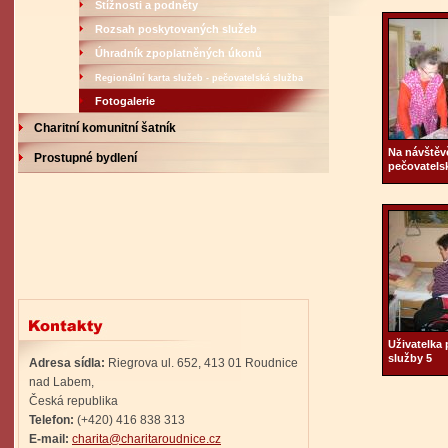
Stížnosti a podněty
Rozsah poskytovaných služeb
Úhradník zpoplatněných úkonů
Regionální karta služeb - pečovatelská služba
Fotogalerie
Charitní komunitní šatník
Na návštěvě
Prostupné bydlení
pečovatels
Uživatelka
služby 5
Adresa sídla:
Riegrova ul. 652, 413 01 Roudnice
nad Labem,
Česká republika
Telefon:
(+420) 416 838 313
E-mail:
charita@charitaroudnice.cz